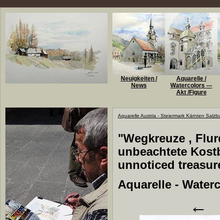
Neuigkeiten /
Aquarelle /
News
Watercolors ---
Akt /Figure
Aquarelle Austria - Steiermark Kärnten Salzb
"Wegkreuze , Flurd
unbeachtete Kostb
unnoticed treasur
Aquarelle - Waterc
←