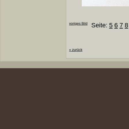
voriges Bild
Seite:
5
6
7
8
«
zurück