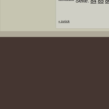
Seite:
84
85
8
«
zurück