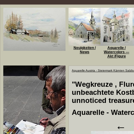
Neuigkeiten /
Aquarelle /
News
Watercolors ---
Akt /Figure
Aquarelle Austria - Steiermark Kärnten Salzb
"Wegkreuze , Flurd
unbeachtete Kostb
unnoticed treasur
Aquarelle - Waterc
←