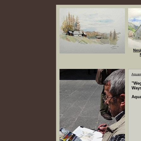
Neui
Aquare
"Weg
Ways
Aquar