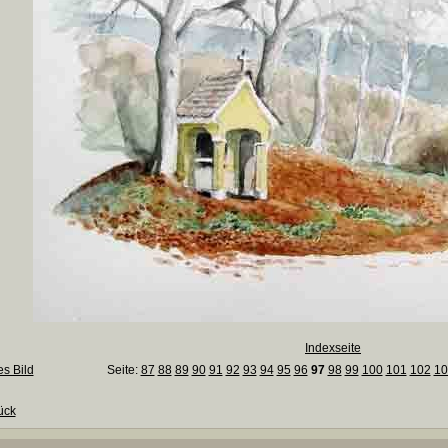
Indexseite
es Bild
Seite:
87
88
89
90
91
92
93
94
95
96
97
98
99
100
101
102
10
ück