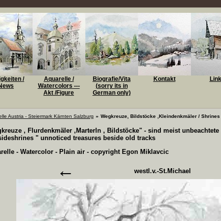
gkeiten /
Aquarelle /
Biografie/Vita
Kontakt
Lin
News
Watercolors ---
(sorry its in
Akt /Figure
German only)
lle Austria - Steiermark Kärnten Salzburg
»
Wegkreuze, Bildstöcke ,Kleindenkmäler / Shrines
kreuze , Flurdenkmäler ,Marterln , Bildstöcke" - sind meist unbeachtete
ideshrines " unnoticed treasures beside old tracks
elle - Watercolor - Plain air - copyright Egon Miklavcic
←
westl.v.-St.Michael