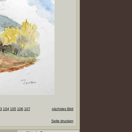
3
104
105
106
107
nächstes Bild
Seite drucken