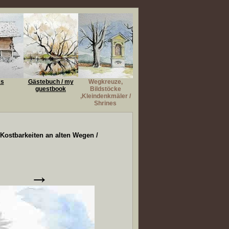
ks
Gästebuch / my
Wegkreuze,
guestbook
Bildstöcke
,Kleindenkmäler /
Shrines
 Kostbarkeiten an alten Wegen /
→