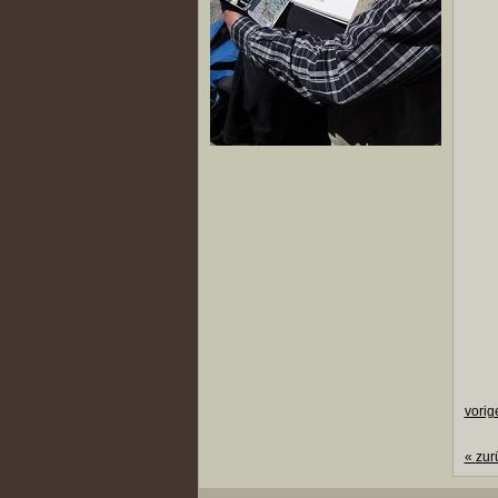
vorig
«
zur